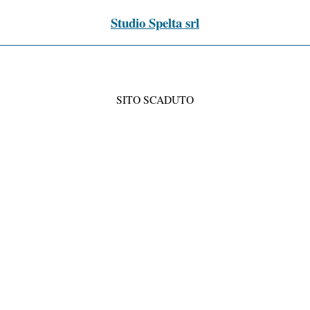
Studio Spelta srl
SITO SCADUTO